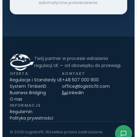
automatyczne potwierdzenie.
Twój partner w procesie wdrażania
regulacji UE — od obowiązku do przewagi.
OFERTA
KONTAKT
Regulacje i Standardy UE
+48 507 000 900
System TimberID
office@logisticfit.com
Business Bridging
LinkedIn
O nas
INFORMACJE
Regulamin
Polityka prywatności
© 2026 LogisticFit. Wszelkie prawa zastrzeżone.