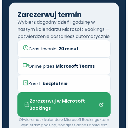
Zarezerwuj termin
Wybierz dogodny dzień i godzinę w
naszym kalendarzu Microsoft Bookings —
potwierdzenie dostaniesz automatycznie.
Czas trwania:
20 minut
Online przez
Microsoft Teams
Koszt:
bezpłatnie
Zarezerwuj w Microsoft
Bookings
Otwiera nasz kalendarz Microsoft Bookings · tam
wybierasz godzinę, podajesz dane i dostajesz