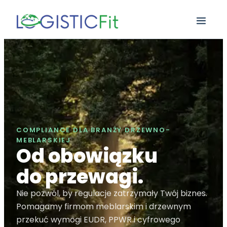
COMPLIANCE DLA BRANŻY DRZEWNO-
MEBLARSKIEJ
Od obowiązku
do przewagi.
Nie pozwól, by regulacje zatrzymały Twój biznes.
Pomagamy firmom meblarskim i drzewnym
przekuć wymogi EUDR, PPWR i cyfrowego