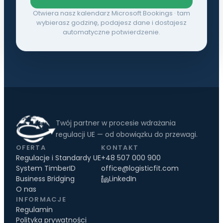
Otwiera nasz kalendarz Microsoft Bookings · tam
wybierasz godzinę, podajesz dane i dostajesz
automatyczne potwierdzenie.
Twój partner w procesie wdrażania
regulacji UE — od obowiązku do przewagi.
OFERTA
KONTAKT
Regulacje i Standardy UE
+48 507 000 900
System TimberID
office@logisticfit.com
Business Bridging
LinkedIn
O nas
INFORMACJE
Regulamin
Polityka prywatności