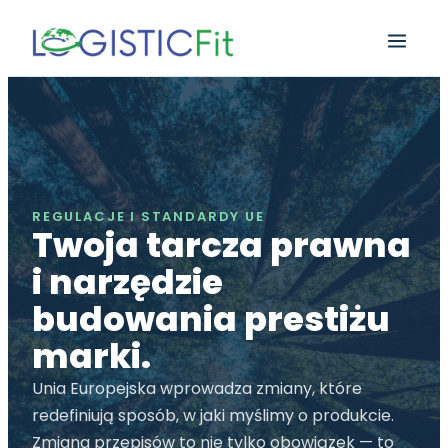
REGULACJE I STANDARDY UE
Twoja tarcza prawna
i narzędzie
budowania prestiżu
marki.
Unia Europejska wprowadza zmiany, które
redefiniują sposób, w jaki myślimy o produkcie.
Zmiana przepisów to nie tylko obowiązek — to