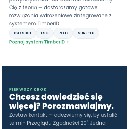
Cię z teorią — dostarczamy gotowe
rozwiązania wdrożeniowe zintegrowane z
systemem TimberID.
ISO 9001
FSC
PEFC
SURE-EU
Poznaj system TimberID
PIERWSZY KROK
Chcesz dowiedzieć się
więcej? Porozmawiajmy.
Zostaw kontakt — odezwiemy się, by ustalić
termin Przeglądu Zgodności 20'. Jedna